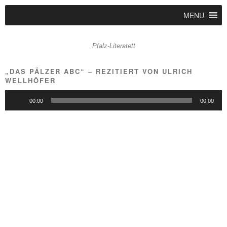
MENU
Pfalz-Literatett
„DAS PÄLZER ABC“ – REZITIERT VON ULRICH
WELLHÖFER
Audio-
00:00
00:00
Player