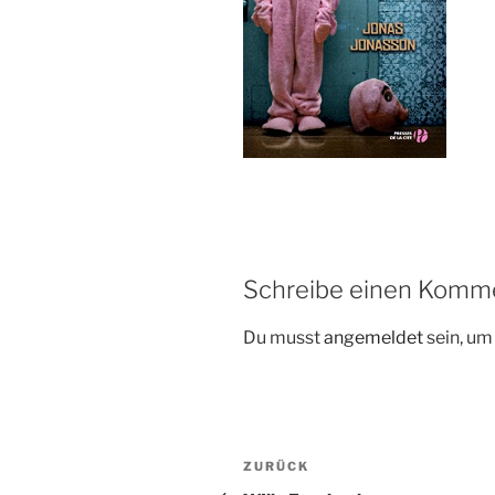
Schreibe einen Komm
Du musst
angemeldet
sein, u
Beitragsnavigation
Vorheriger
ZURÜCK