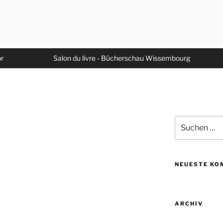
or
Salon du livre - Bücherschau Wissembourg
Suche
nach:
NEUESTE KO
ARCHIV