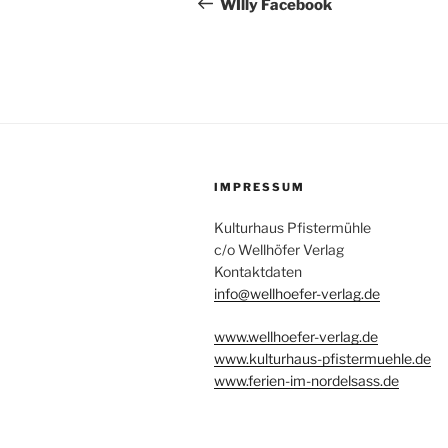
Beitrag
WIlly Facebook
IMPRESSUM
Kulturhaus Pfistermühle
c/o Wellhöfer Verlag
Kontaktdaten
info@wellhoefer-verlag.de
www.wellhoefer-verlag.de
www.kulturhaus-pfistermuehle.de
www.ferien-im-nordelsass.de