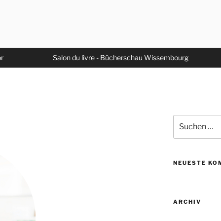
or
Salon du livre - Bücherschau Wissembourg
Suche
nach:
NEUESTE KO
ARCHIV