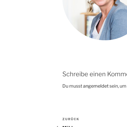
Schreibe einen Komm
Du musst
angemeldet
sein, u
Beitragsnavigation
Vorheriger
ZURÜCK
Beitrag