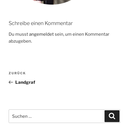
Schreibe einen Kommentar
Du musst
angemeldet
sein, um einen Kommentar
abzugeben.
Beitragsnavigation
Vorheriger
ZURÜCK
Beitrag
Landgraf
Suche
Suche
nach: