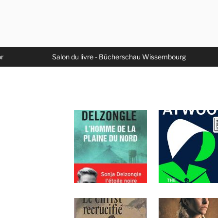
or
Salon du livre - Bücherschau Wissembourg